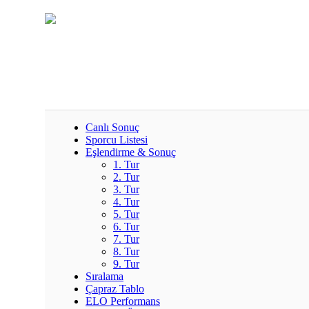
Canlı Sonuç
Sporcu Listesi
Eşlendirme & Sonuç
1. Tur
2. Tur
3. Tur
4. Tur
5. Tur
6. Tur
7. Tur
8. Tur
9. Tur
Sıralama
Çapraz Tablo
ELO Performans