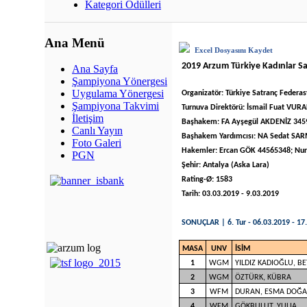
Kategori Ödülleri
Ana Menü
Excel Dosyasını Kaydet
2019 Arzum Türkiye Kadınlar S
Ana Sayfa
Şampiyona Yönergesi
Uygulama Yönergesi
Organizatör: Türkiye Satranç Federa
Şampiyona Takvimi
Turnuva Direktörü: İsmail Fuat VUR
İletişim
Başhakem: FA Ayşegül AKDENİZ 345
Canlı Yayın
Başhakem Yardımcısı: NA Sedat SA
Foto Galeri
Hakemler: Ercan GÖK 44565348; Nu
PGN
Şehir: Antalya (Aska Lara)
Rating-Ø: 1583
Tarih: 03.03.2019 - 9.03.2019
SONUÇLAR | 6. Tur - 06.03.2019 - 17.0
MASA
UNV
İSİM
1
WGM
YILDIZ KADIOĞLU, B
2
WGM
ÖZTÜRK, KÜBRA
3
WFM
DURAN, ESMA DOĞA
4
WFM
GÖKBULUT, YULIA