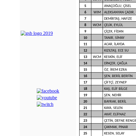
5
ANAÇOĞLU, ÇİSEL
6
WIM
ALEKSANYAN ÇADIR, 
7
DEMİRTAŞ, HAFİZE
8
WCM
ÇELİK, EYLÜL
9
ÇİÇEK, FİDAN
10
TANIR, SİMAY
11
ACAR, İLAYDA
12
KIZILTAŞ, ECE SU
13
WCM
KESKİN, ELİF
14
DİNÇER, ÇAĞLA
15
ÖZ, İREM EZRA
16
ŞEN, BERİL BERFİN
17
ÇİFTÇİ, ZEYNEP
18
KAŞ, ELİF BİLGE
19
ŞEN, NEHİR
20
BAYRAK, BERİL
21
KAYA, SELEN
22
AKAT, ELİFNAZ
23
ÇETİN, DEFNE RENG
24
ÇAKMAK, PINAR
25
KESEN, SELAY