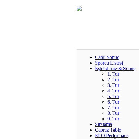
Canlı Sonuç
Sporcu Listesi
Eşlendirme & Sonuç
1. Tur
2. Tur
3. Tur
4. Tur
5. Tur
6. Tur
7. Tur
8. Tur
9. Tur
Sıralama
Çapraz Tablo
ELO Performans