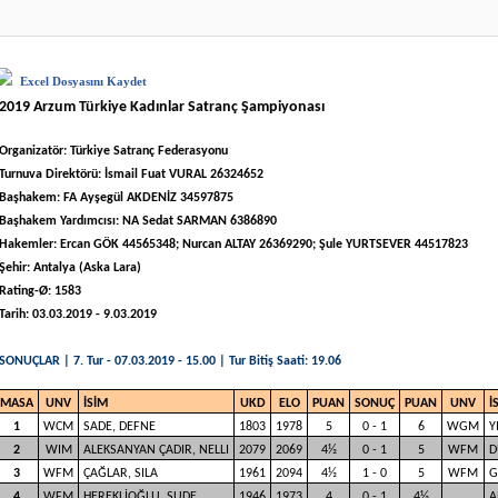
Excel Dosyasını Kaydet
2019 Arzum Türkiye Kadınlar Satranç Şampiyonası
Organizatör: Türkiye Satranç Federasyonu
Turnuva Direktörü: İsmail Fuat VURAL 26324652
Başhakem: FA Ayşegül AKDENİZ 34597875
Başhakem Yardımcısı: NA Sedat SARMAN 6386890
Hakemler: Ercan GÖK 44565348; Nurcan ALTAY 26369290; Şule YURTSEVER 44517823
Şehir: Antalya (Aska Lara)
Rating-Ø: 1583
Tarih: 03.03.2019 - 9.03.2019
SONUÇLAR | 7. Tur - 07.03.2019 - 15.00 | Tur Bitiş Saati: 19.06
MASA
UNV
İSİM
UKD
ELO
PUAN
SONUÇ
PUAN
UNV
İ
1
WCM
SADE, DEFNE
1803
1978
5
0 - 1
6
WGM
Y
2
WIM
ALEKSANYAN ÇADIR, NELLI
2079
2069
4½
0 - 1
5
WFM
D
3
WFM
ÇAĞLAR, SILA
1961
2094
4½
1 - 0
5
WFM
G
4
WFM
HEREKLİOĞLU, SUDE
1946
1973
4
0 - 1
4½
A