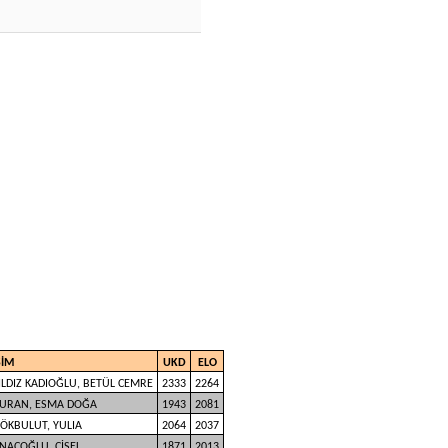
SİM
UKD
ELO
ILDIZ KADIOĞLU, BETÜL CEMRE
2333
2264
URAN, ESMA DOĞA
1943
2081
ÖKBULUT, YULIA
2064
2037
NAÇOĞLU, ÇİSEL
1871
2013