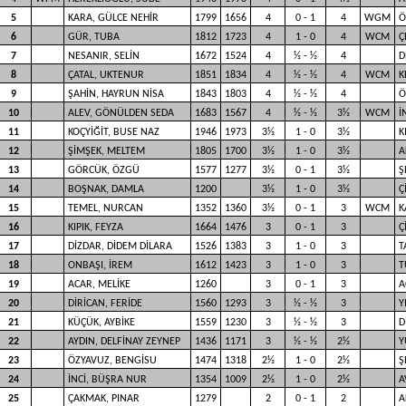
5
KARA, GÜLCE NEHİR
1799
1656
4
0 - 1
4
WGM
Ö
6
GÜR, TUBA
1812
1723
4
1 - 0
4
WCM
Ç
7
NESANIR, SELİN
1672
1524
4
½ - ½
4
D
8
ÇATAL, UKTENUR
1851
1834
4
½ - ½
4
WCM
K
9
ŞAHİN, HAYRUN NİSA
1843
1803
4
½ - ½
4
Ö
10
ALEV, GÖNÜLDEN SEDA
1683
1567
4
½ - ½
3½
WCM
İ
11
KOÇYİĞİT, BUSE NAZ
1946
1973
3½
1 - 0
3½
K
12
ŞİMŞEK, MELTEM
1805
1700
3½
1 - 0
3½
A
13
GÖRCÜK, ÖZGÜ
1577
1277
3½
0 - 1
3½
Ş
14
BOŞNAK, DAMLA
1200
3½
1 - 0
3½
Ç
15
TEMEL, NURCAN
1352
1360
3½
0 - 1
3
WCM
K
16
KIPIK, FEYZA
1664
1476
3
0 - 1
3
Ç
17
DİZDAR, DİDEM DİLARA
1526
1383
3
1 - 0
3
T
18
ONBAŞI, İREM
1612
1423
3
1 - 0
3
T
19
ACAR, MELİKE
1260
3
0 - 1
3
A
20
DİRİCAN, FERİDE
1560
1293
3
½ - ½
3
Y
21
KÜÇÜK, AYBİKE
1559
1230
3
½ - ½
3
D
22
AYDIN, DELFİNAY ZEYNEP
1436
1171
3
½ - ½
2½
Y
23
ÖZYAVUZ, BENGİSU
1474
1318
2½
1 - 0
2½
Ş
24
İNCİ, BÜŞRA NUR
1354
1009
2½
1 - 0
2½
A
25
ÇAKMAK, PINAR
1279
2
0 - 1
2
A