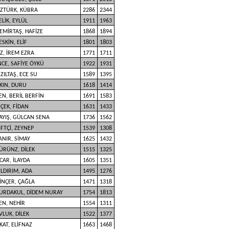
ZTÜRK, KÜBRA
2286
2344
ELİK, EYLÜL
1911
1963
EMİRTAŞ, HAFİZE
1868
1894
ESKİN, ELİF
1801
1803
Z, İREM EZRA
1771
1711
NCE, SAFİYE ÖYKÜ
1922
1931
IZILTAŞ, ECE SU
1589
1395
KIN, DURU
1618
1414
EN, BERİL BERFİN
1691
1583
İÇEK, FİDAN
1631
1433
AYIŞ, GÜLCAN SENA
1736
1562
İFTÇİ, ZEYNEP
1539
1308
ANIR, SİMAY
1625
1432
ÜRÜNZ, DİLEK
1515
1325
CAR, İLAYDA
1605
1351
ILDIRIM, ADA
1495
1276
İNÇER, ÇAĞLA
1471
1318
URDAKUL, DİDEM NURAY
1754
1813
EN, NEHİR
1554
1311
VLUK, DİLEK
1522
1377
KAT, ELİFNAZ
1663
1468